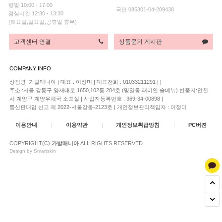
평일 10:00 - 17:00
국민 085301-04-209438
점심시간 12:30 - 13:30
(토요일,일요일,공휴일 휴무)
고객센터 연결
상품문의 게시판
COMPANY INFO
상점명 :가발매니아
|
대표 :
이정미
|
대표전화 : 01033211291
|
|
주소 :서울 강동구 양재대로 1650,102동 204호 (명일동,래미안 솔베뉴) 반품지:인천
시 계양구 계양우체국 소포실
|
사업자등록번호 : 369-34-00898
|
통신판매업 신고 제 2022-서울강동-2123호
|
개인정보관리책임자 : 이정미
이용안내
|
이용약관
|
개인정보취급방침
|
PC버젼
COPYRIGHT(C)
가발매니아
ALL RIGHTS RESERVED.