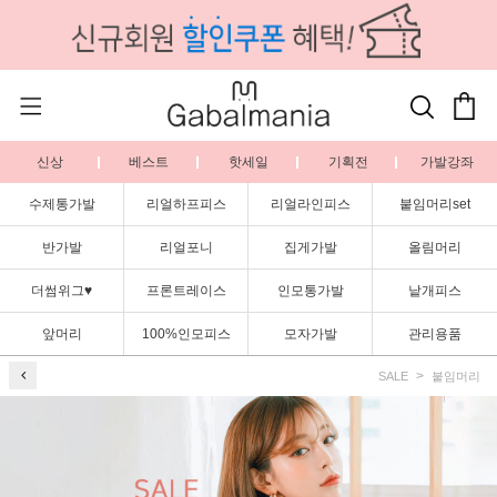
신상
베스트
핫세일
기획전
가발강좌
수제통가발
리얼하프피스
리얼라인피스
붙임머리set
반가발
리얼포니
집게가발
올림머리
더썸위그♥
프론트레이스
인모통가발
낱개피스
앞머리
100%인모피스
모자가발
관리용품
SALE
붙임머리