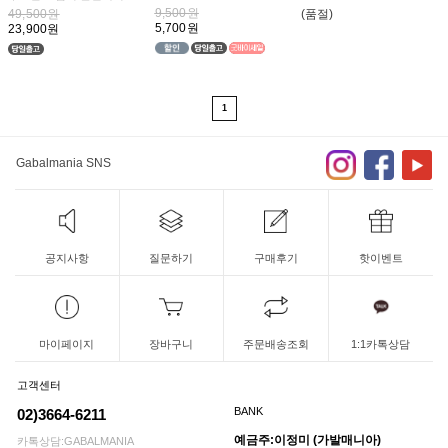
지!
9,500원
49,500원
(품절)
염색으로 힘든 컬러를
5,700원
23,900원
간단하고 톡톡 튀는 컬러로
발랄하게~
1
Gabalmania SNS
공지사항
질문하기
구매후기
핫이벤트
마이페이지
장바구니
주문배송조회
1:1카톡상담
고객센터
BANK
02)3664-6211
예금주:이정미 (가발매니아)
카톡상담:GABALMANIA