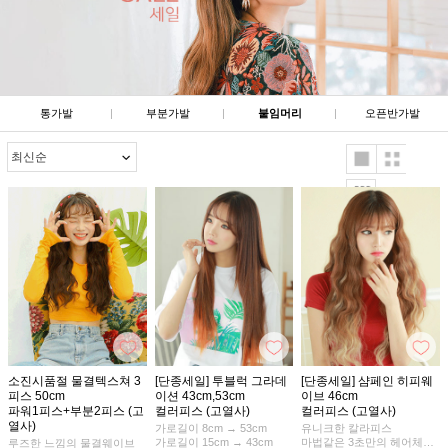
통가발
|
부분가발
|
붙임머리
|
오픈반가발
소진시품절 물결텍스쳐 3
[단종세일] 투블럭 그라데
[단종세일] 샴페인 히피웨
피스 50cm
이션 43cm,53cm
이브 46cm
파워1피스+부분2피스 (고
컬러피스 (고열사)
컬러피스 (고열사)
열사)
가로길이 8cm → 53cm
유니크한 칼라피스
가로길이 15cm → 43cm
마법같은 3초만의 헤어체인
루즈한 느낌의 물결웨이브