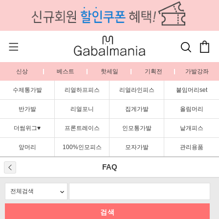
신상
베스트
핫세일
기획전
가발강좌
수제통가발
리얼하프피스
리얼라인피스
붙임머리set
반가발
리얼포니
집게가발
올림머리
더썸위그♥
프론트레이스
인모통가발
낱개피스
앞머리
100%인모피스
모자가발
관리용품
FAQ
검색