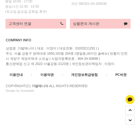
평일 10:00 - 17:00
국민 085301-04-209438
점심시간 12:30 - 13:30
(토요일,일요일,공휴일 휴무)
고객센터 연결
상품문의 게시판
COMPANY INFO
상점명 :가발매니아
|
대표 :
이정미
|
대표전화 : 01033211291
|
|
주소 :서울 강동구 양재대로 1650,102동 204호 (명일동,래미안 솔베뉴) 반품지:인천
시 계양구 계양우체국 소포실
|
사업자등록번호 : 369-34-00898
|
통신판매업 신고 제 2022-서울강동-2123호
|
개인정보관리책임자 : 이정미
이용안내
|
이용약관
|
개인정보취급방침
|
PC버젼
COPYRIGHT(C)
가발매니아
ALL RIGHTS RESERVED.