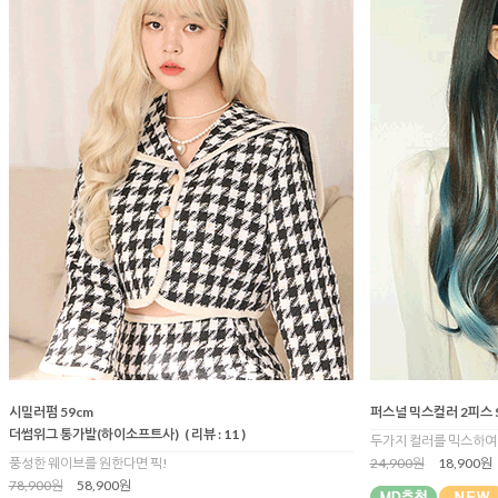
시밀러펌 59cm
퍼스널 믹스컬러 2피스 SE
더썸위그 통가발(하이소프트사)
( 리뷰 : 11 )
두가지 컬러를 믹스하여
풍성한 웨이브를 원한다면 픽!
24,900원
18,900원
78,900원
58,900원