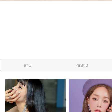
통가발
오픈반가발