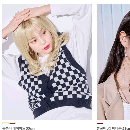
블론디 레이어드 55cm
클로에 J컬 미디움 53c