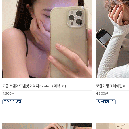
고급 스웨이드 벨벳 머리띠 3 color
( 리뷰 : 0 )
뽀글이 밍크 헤어핀 8 co
4,500원
4,300원