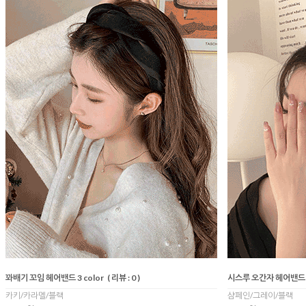
꽈배기 꼬임 헤어밴드 3 color
( 리뷰 : 0 )
시스루 오간자 헤어밴드 3
카키/카라멜/블랙
샴페인/그레이/블랙