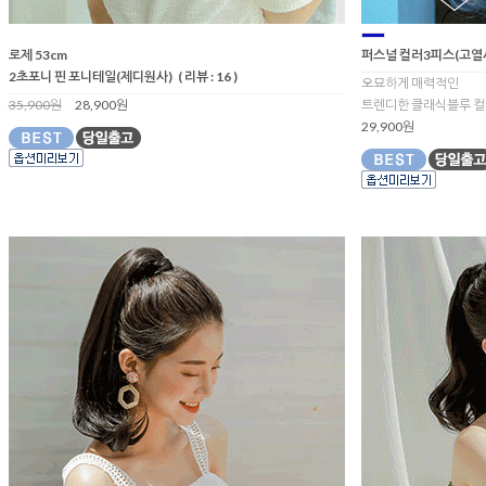
로제 53cm
퍼스널 컬러3피스(고열
2초포니 핀 포니테일(제디원사)
( 리뷰 : 16 )
오묘하게 매력적인
35,900원
28,900원
트렌디한 클래식블루 컬
29,900원