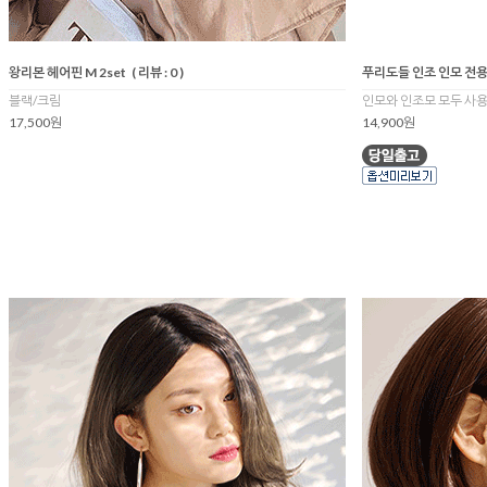
왕리본 헤어핀 M 2set
( 리뷰 : 0 )
푸리도들 인조 인모 전용
블랙/크림
인모와 인조모 모두 사
17,500원
14,900원