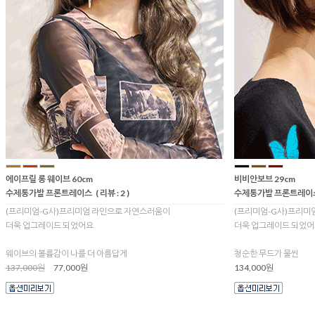
에이프릴 롱 웨이브 60cm
비비안보브 29cm
수제통가발 프론트레이스
( 리뷰 : 2 )
수제통가발 프론트레이
(프리미엄-G사)프리미엄 라인으로 자연스러움이
(프리미엄-G사)프리미
더욱 업그레이드 되었어요
더욱 업그레이드 되었어
웨이브의 볼륨감이 나를 더 아름답게
청순한 무드가 물씬
137,000원
77,000원
134,000원