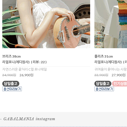
브리즈 38cm
플리츠 31cm
리얼포니(제디원사)
( 리뷰 : 22 )
리얼포니(제디원사)
( 
자연스러운 끝처리 C컬 포니테일
귀여움이 묻어나는 사랑
34,900원
26,900원
33,900원
27,900원
- GABALMANIA instagram