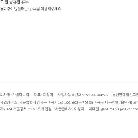
토,일,공휴일 휴무
통화량이 많을때는 Q&A를 이용해주세요.
회사명 :
가발매니아
대표 :
이정미
사업자등록번호 :
369-34-00898
통신판매업신고번
사업장주소 : 서울특별시 강서구 마곡서1로 100, 605동 703호(마곡동, 마곡엠밸리6단지) 고
제2024-서울강서-2263 호
개인정보취급관리자 :
이정미
이메일 :
gabalmania@naver.c