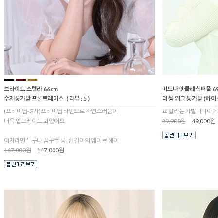
브라이트 스텔라 66cm
미드나잇 클래식퍼플 69
수제통가발 프론트레이스
( 리뷰 : 5 )
더 썸 위그 통가발 (하
(프리미엄-G사)프리미엄 라인으로 자연스러움이
요 칼라는 가발매니아에
더욱 업그레이드 되었어요
89,900원
49,000원
여자라면 누구나 꿈꾸는 롱-한 길이의 웨이브 헤어
167,000원
147,000원