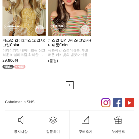
퍼스널 컬러3피스(고열사)
퍼스널 컬러3피스(고열사)
크림Color
머쉬룸Color
여리여리한 베이비크림,싱그
몽환적인 스톤머쉬룸, 부드
러운 바닐라크림,화려한 느
러운 카키빛의 벨벳머쉬룸
낌의 골드크림
29,900원
(품절)
1
Gabalmania SNS
공지사항
질문하기
구매후기
핫이벤트