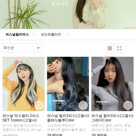
퍼스널컬러피스
|
포인트블리치
|
퍼스널 믹스컬러 2피스
퍼스널 컬러3피스(고열사)
퍼스널 컬러3피스(고열사)
SET 7colors (고열사)
클래식블루Color
그레이Color
두가지 컬러를 믹스하여 더
오묘하게 매력적인
매혹적인 돌핀그레이, 잿빛
영롱하고 매력있는 퍼스널
트렌디한 클래식블루 컬러
컬러감의 울프그레이, 도회
믹스컬러
적인 분위기의 스모키그레이
24,900원
29,900원
29,900원