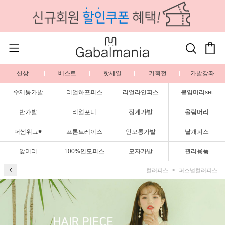
신상
베스트
핫세일
기획전
가발강좌
수제통가발
리얼하프피스
리얼라인피스
붙임머리set
반가발
리얼포니
집게가발
올림머리
더썸위그♥
프론트레이스
인모통가발
낱개피스
앞머리
100%인모피스
모자가발
관리용품
컬러피스
퍼스널컬러피스