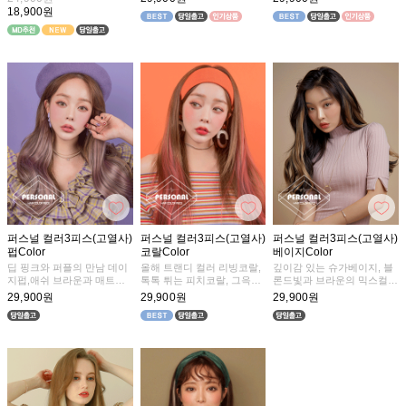
18,900원
퍼스널 컬러3피스(고열사)
퍼스널 컬러3피스(고열사)
퍼스널 컬러3피스(고열사)
펍Color
코랄Color
베이지Color
딥 핑크와 퍼플의 만남 데이
올해 트랜디 컬러 리빙코랄,
깊이감 있는 슈가베이지, 블
지펍,애쉬 브라운과 매트한
톡톡 튀는 피치코랄, 그윽한
론드빛과 브라운의 믹스컬러
퍼플색이 조화로운 섀도우
장미빛 컬러 로즈코랄
코튼베이지, 오묘한 느낌의
29,900원
29,900원
29,900원
펍, 라이트한 퍼플 컬러의 바
코토리베이지
이올렛펍