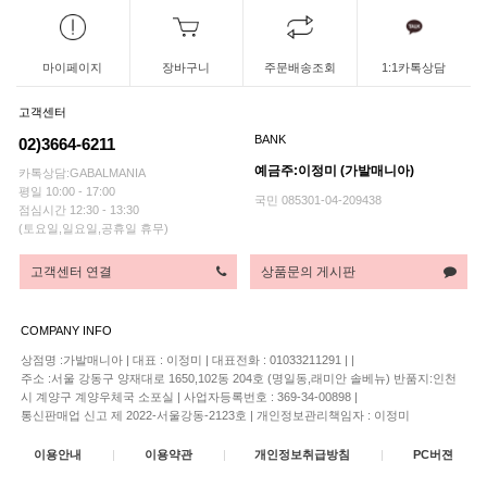
마이페이지
장바구니
주문배송조회
1:1카톡상담
고객센터
BANK
02)3664-6211
예금주:이정미 (가발매니아)
카톡상담:GABALMANIA
평일 10:00 - 17:00
국민 085301-04-209438
점심시간 12:30 - 13:30
(토요일,일요일,공휴일 휴무)
고객센터 연결
상품문의 게시판
COMPANY INFO
상점명 :가발매니아
|
대표 :
이정미
|
대표전화 : 01033211291
|
|
주소 :서울 강동구 양재대로 1650,102동 204호 (명일동,래미안 솔베뉴) 반품지:인천
시 계양구 계양우체국 소포실
|
사업자등록번호 : 369-34-00898
|
통신판매업 신고 제 2022-서울강동-2123호
|
개인정보관리책임자 : 이정미
이용안내
|
이용약관
|
개인정보취급방침
|
PC버젼