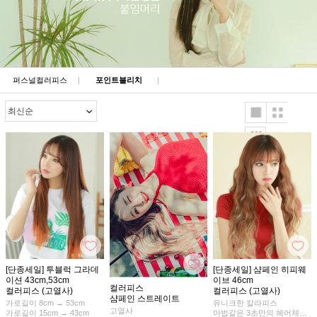
퍼스널컬러피스
|
포인트블리치
|
[단종세일] 투블럭 그라데
[단종세일] 샴페인 히피웨
이션 43cm,53cm
이브 46cm
컬러피스
컬러피스 (고열사)
컬러피스 (고열사)
샴페인 스트레이트
가로길이 8cm → 53cm
유니크한 칼라피스
고열사
가로길이 15cm → 43cm
마법같은 3초만의 헤어체인