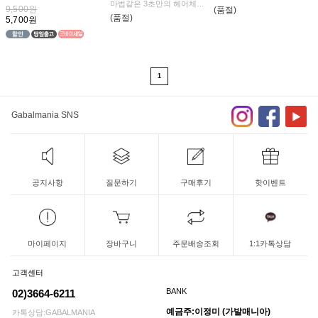
마법같은 3초만의 헤어체인
지!
9,500원
(품절)
지!
염색으로 힘든 컬러를
(품절)
5,700원
염색으로 힘든 컬러를
간단하고 톡톡 튀는 컬러로
간단하고 톡톡 튀는 컬러로
발랄하게~
발랄하게~
1
Gabalmania SNS
공지사항
질문하기
구매후기
핫이벤트
마이페이지
장바구니
주문배송조회
1:1카톡상담
고객센터
BANK
02)3664-6211
예금주:이정미 (가발매니아)
카톡상담:GABALMANIA