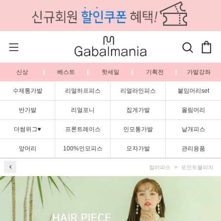
신상
베스트
핫세일
기획전
가발강좌
수제통가발
리얼하프피스
리얼라인피스
붙임머리set
반가발
리얼포니
집게가발
올림머리
더썸위그♥
프론트레이스
인모통가발
낱개피스
앞머리
100%인모피스
모자가발
관리용품
컬러피스
포인트블리치