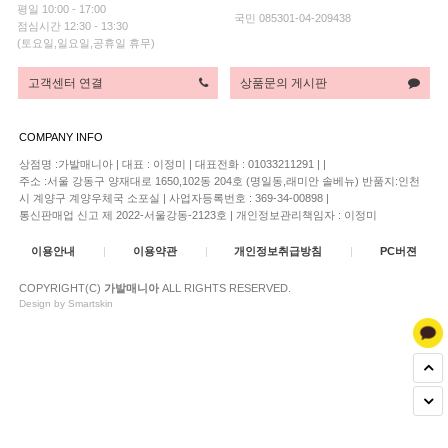
평일 10:00 - 17:00
국민 085301-04-209438
점심시간 12:30 - 13:30
(토요일,일요일,공휴일 휴무)
고객센터 연결
상품문의 게시판
COMPANY INFO
상점명 :가발매니아
|
대표 :
이정미
|
대표전화 : 01033211291
|
|
주소 :서울 강동구 양재대로 1650,102동 204호 (명일동,래미안 솔베뉴) 반품지:인천
시 계양구 계양우체국 소포실
|
사업자등록번호 : 369-34-00898
|
통신판매업 신고 제 2022-서울강동-2123호
|
개인정보관리책임자 : 이정미
이용안내
|
이용약관
|
개인정보취급방침
|
PC버젼
COPYRIGHT(C)
가발매니아
ALL RIGHTS RESERVED.