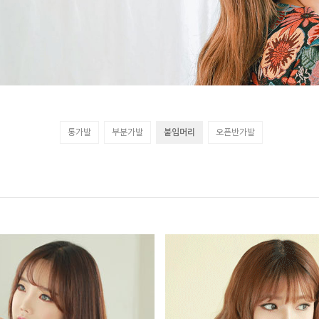
통가발
부분가발
붙임머리
오픈반가발