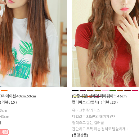
그라데이션 43cm,53cm
[단종세일] 샴페인 히피웨이브 46cm
( 리뷰 : 15 )
컬러피스 (고열사)
( 리뷰 : 23 )
3cm
유니크한 칼라피스
43cm
마법같은 3초만의 헤어체인지!
원
염색으로 힘든 컬러를
간단하고 톡톡 튀는 컬러로 발랄하게~
[품절상품]