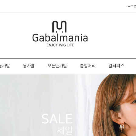
로그
통가발
통가발
오픈반가발
붙임머리
컬러피스