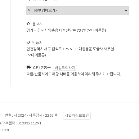
출고지
경기도 김포시 양촌읍 대포산단로 73 7F (오마이물류)
반품지
인천광역시 서구 원석로 196 6F CJ대한통운 도금사 사무실
(오마이물류)
CJ대한통운
배송조회하기
교환/반품시에도 해당 택배를 이용하여 처리해 주시기 바랍니다.
고번호 :
제 2024 - 서울강서 - 2263 호
사업자정보확인
 고객센터 :
01033211291
r.com