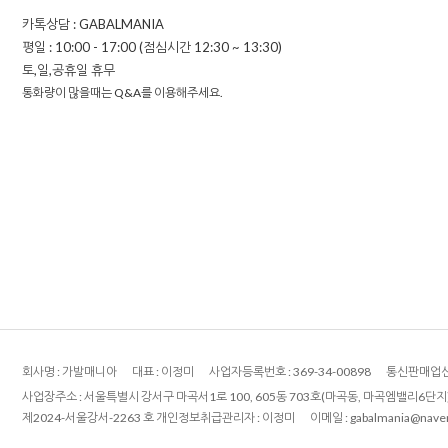
카톡상담 : GABALMANIA
평일 : 10:00 - 17:00 (점심시간 12:30 ~ 13:30)
토,일,공휴일 휴무
통화량이 많을때는 Q&A를 이용해주세요.
회사명 :
가발매니아
대표 :
이정미
사업자등록번호 :
369-34-00898
통신판매업신
사업장주소 : 서울특별시 강서구 마곡서1로 100, 605동 703호(마곡동, 마곡엠밸리6단지)
제2024-서울강서-2263 호
개인정보취급관리자 :
이정미
이메일 :
gabalmania@nave