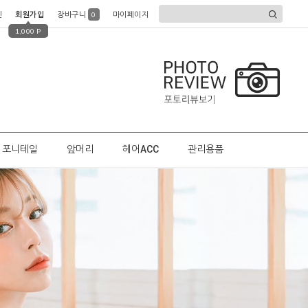
인
회원가입
장바구니
마이페이지
0
1,000 P
포니테일
앞머리
헤어ACC
관리용품