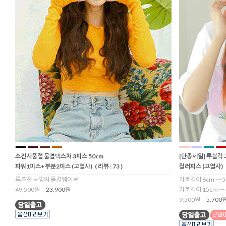
소진시품절 물결텍스쳐 3피스 50cm
[단종세일] 투블럭 
파워1피스+부분2피스 (고열사)
( 리뷰 : 73 )
컬러피스 (고열사)
루즈한 느낌의 물결웨이브
가로길이 8cm → 5
49,500원
23,900원
가로길이 15cm → 
9,500원
5,700