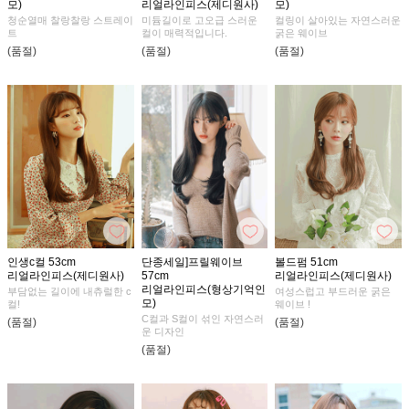
모)
리얼라인피스(제디원사)
모)
청순열매 찰랑찰랑 스트레이
미듐길이로 고오급 스러운
컬링이 살아있는 자연스러운
트
컬이 매력적입니다.
굵은 웨이브
(품절)
(품절)
(품절)
인생c컬 53cm
단종세일]프릴웨이브
볼드펌 51cm
리얼라인피스(제디원사)
57cm
리얼라인피스(제디원사)
리얼라인피스(형상기억인
부담없는 길이에 내츄럴한 c
여성스럽고 부드러운 굵은
모)
컬!
웨이브 !
C컬과 S컬이 섞인 자연스러
(품절)
(품절)
운 디자인
(품절)