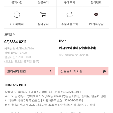
공지사항
질문하기
구매후기
핫이벤트
마이페이지
장바구니
주문배송조회
1:1카톡상담
고객센터
BANK
02)3664-6211
예금주:이정미 (가발매니아)
카톡상담:GABALMANIA
평일 10:00 - 17:00
국민 085301-04-209438
점심시간 12:30 - 13:30
(토요일,일요일,공휴일 휴무)
고객센터 연결
상품문의 게시판
COMPANY INFO
상점명 :가발매니아
|
대표 :
이정미
|
대표전화 : 01033211291
|
|
주소 :서울 강동구 양재대로 1650,102동 204호 (명일동,래미안 솔베뉴) 반품지:인천
시 계양구 계양우체국 소포실
|
사업자등록번호 : 369-34-00898
|
통신판매업 신고 제 2022-서울강동-2123호
|
개인정보관리책임자 : 이정미