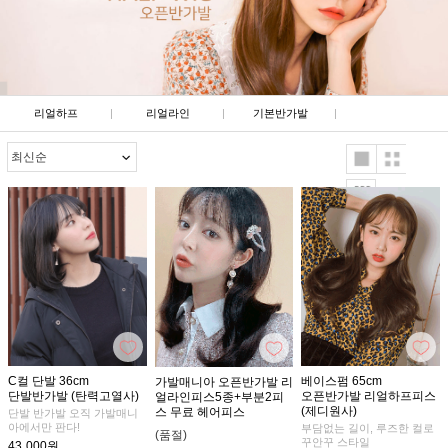
리얼하프
|
리얼라인
|
기본반가발
|
C컬 단발 36cm
베이스펌 65cm
가발매니아 오픈반가발 리
단발반가발 (탄력고열사)
오픈반가발 리얼하프피스
얼라인피스5종+부분2피
(제디원사)
스 무료 헤어피스
단발 반가발 오직 가발매니
아에서만 판다!
부담없는 길이, 루즈한 컬로
(품절)
꾸안꾸 스타일
43,000원