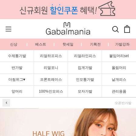
신상
베스트
핫세일
기획전
가발강좌
수제통가발
리얼하프피스
리얼라인피스
붙임머리set
반가발
리얼포니
집게가발
올림머리
더썸위그♥
프론트레이스
인모통가발
낱개피스
앞머리
100%인모피스
모자가발
관리용품
오픈반가발