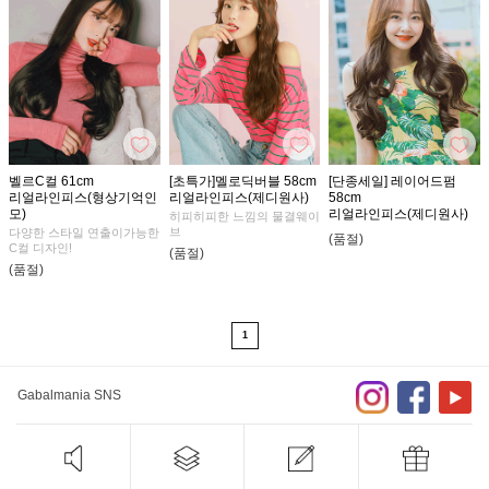
벨르C컬 61cm
[초특가]멜로딕버블 58cm
[단종세일] 레이어드펌
리얼라인피스(형상기억인
리얼라인피스(제디원사)
58cm
모)
리얼라인피스(제디원사)
히피히피한 느낌의 물결웨이
브
다양한 스타일 연출이가능한
(품절)
C컬 디자인!
(품절)
(품절)
1
Gabalmania SNS