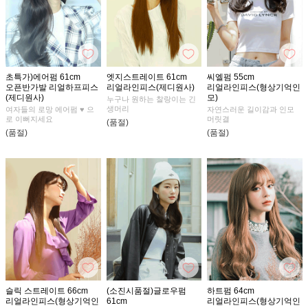
초특가)에어펌 61cm
엣지스트레이트 61cm
씨엘펌 55cm
오픈반가발 리얼하프피스
리얼라인피스(제디원사)
리얼라인피스(형상기억인
(제디원사)
모)
누구나 원하는 찰랑이는 긴
생머리
여자들의 로망 에어펌 ♥ 으
자연스러운 길이감과 인모
로 이뻐지세요
머릿결
(품절)
(품절)
(품절)
슬릭 스트레이트 66cm
(소진시품절)글로우펌
하트펌 64cm
리얼라인피스(형상기억인
61cm
리얼라인피스(형상기억인