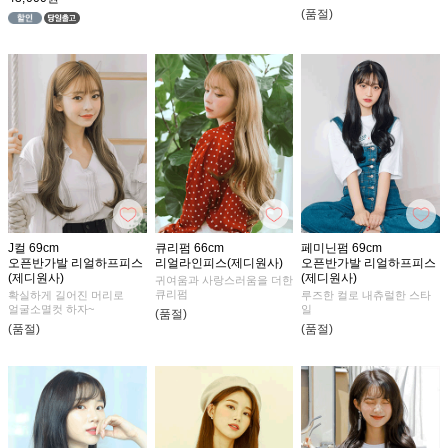
(품절)
J컬 69cm
큐리펌 66cm
페미닌펌 69cm
오픈반가발 리얼하프피스
리얼라인피스(제디원사)
오픈반가발 리얼하프피스
(제디원사)
(제디원사)
귀여움과 사랑스러움을 더한
큐리펌
확실하게 길어진 머리로
루즈한 컬로 내츄럴한 스타
얼굴소멸컷 하자~
일
(품절)
(품절)
(품절)