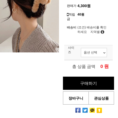
4,300
원
판매가
적립
40원
금
배송비
(조건)
배송비를 확인
하세요
지역별
사이
즈
0
원
총 상품 금액
구매하기
장바구니
관심상품