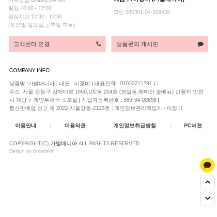
평일 10:00 - 17:00
국민 085301-04-209438
점심시간 12:30 - 13:30
(토요일,일요일,공휴일 휴무)
고객센터 연결
상품문의 게시판
COMPANY INFO
상점명 :가발매니아
|
대표 :
이정미
|
대표전화 : 01033211291
|
|
주소 :서울 강동구 양재대로 1650,102동 204호 (명일동,래미안 솔베뉴) 반품지:인천
시 계양구 계양우체국 소포실
|
사업자등록번호 : 369-34-00898
|
통신판매업 신고 제 2022-서울강동-2123호
|
개인정보관리책임자 : 이정미
이용안내
|
이용약관
|
개인정보취급방침
|
PC버젼
COPYRIGHT(C)
가발매니아
ALL RIGHTS RESERVED.