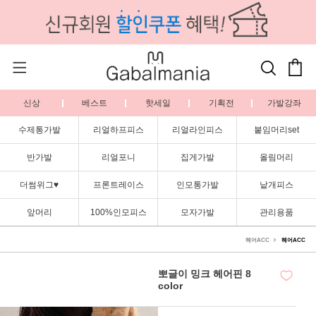
신상
베스트
핫세일
기획전
가발강좌
수제통가발
리얼하프피스
리얼라인피스
붙임머리set
반가발
리얼포니
집게가발
올림머리
더썸위그♥
프론트레이스
인모통가발
낱개피스
앞머리
100%인모피스
모자가발
관리용품
헤어ACC
헤어ACC
뽀글이 밍크 헤어핀 8
color