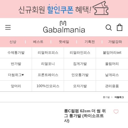
신상
베스트
핫세일
기획전
가발강좌
수제통가발
리얼하프피스
리얼라인피스
붙임머리set
반가발
리얼포니
집게가발
올림머리
더썸위그♥
프론트레이스
인모통가발
낱개피스
앞머리
100%인모피스
모자가발
관리용품
통가발
더썸위그
롱C컬펌 62cm 더 썸 위
그 통가발 (하이소프트
사)