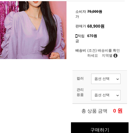
소비자
79,000원
가
68,900
원
판매가
적립
670원
금
배송비
(조건)
배송비를 확인
하세요
지역별
컬러
관리
용품
0
원
총 상품 금액
구매하기