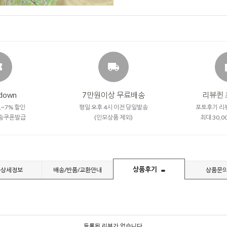
down
7만원이상 무료배송
리뷰퀸 
~7% 할인
평일 오후 4시 이전 당일발송
포토후기 리
송쿠폰발급
(인모상품 제외)
최대 30,
상품후기
품상세정보
배송/반품/교환안내
상품문
등록된 리뷰가 없습니다.