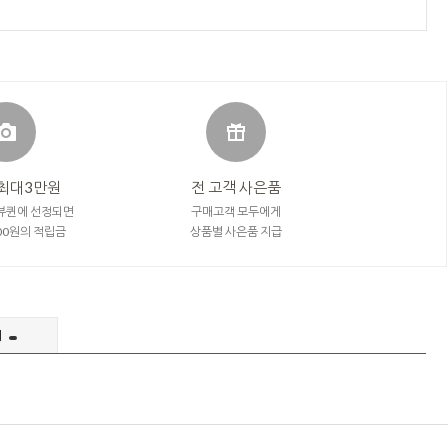
최대3만원
전 고객 사은품
뷰퀸에 선정되면
구매고객 모두에게
000원의 적립금
상품별 사은품 지급
의