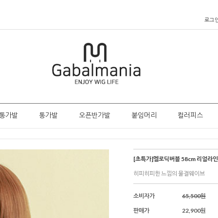
로그
통가발
통가발
오픈반가발
붙임머리
컬러피스
[초특가]멜로딕버블 58cm 리얼라
히피히피한 느낌의 물결웨이브
소비자가
65,500원
판매가
22,900원