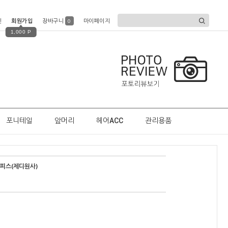
인
회원가입
장바구니
마이페이지
0
1,000 P
포니테일
앞머리
헤어ACC
관리용품
인피스(제디원사)