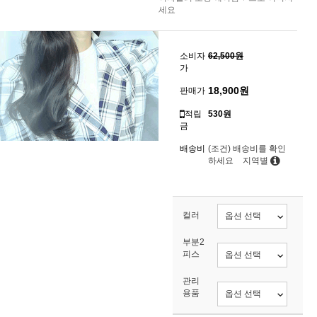
세요
소비자
62,500원
가
18,900
원
판매가
적립
530원
금
배송비
(조건)
배송비를 확인
하세요
지역별
컬러
부분2
피스
관리
용품