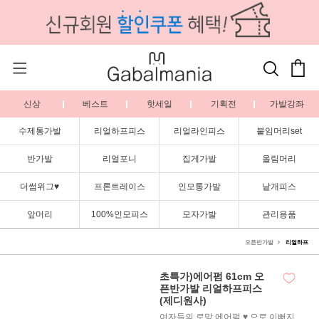
신상
베스트
핫세일
기획전
가발강좌
수제통가발
리얼하프피스
리얼라인피스
붙임머리set
반가발
리얼포니
집게가발
올림머리
더썸위그♥
프론트레이스
인모통가발
낱개피스
앞머리
100%인모피스
모자가발
관리용품
오픈반가발
리얼하프
초특가)에어펌 61cm 오
픈반가발 리얼하프피스
(제디원사)
여자들의 로망 에어펌 ♥ 으로 이뻐지