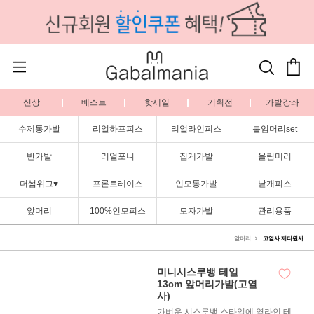
신상
베스트
핫세일
기획전
가발강좌
수제통가발
리얼하프피스
리얼라인피스
붙임머리set
반가발
리얼포니
집게가발
올림머리
더썸위그♥
프론트레이스
인모통가발
낱개피스
앞머리
100%인모피스
모자가발
관리용품
앞머리
고열사.제디원사
미니시스루뱅 테일
13cm 앞머리가발(고열
사)
가벼운 시스루뱅 스타일에 옆라인 테