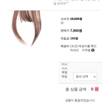
일 있어요^^
소비자
16,500원
가
7,900
원
판매가
적립금
160원
배송비
(조건)
배송비를 확인
하세요
지역별
미니
시스
루뱅
테일
0
원
총 상품 금액
상품이 품절되었습니다.